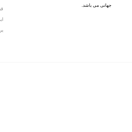
جهانی می باشد.
قف
اب
یر