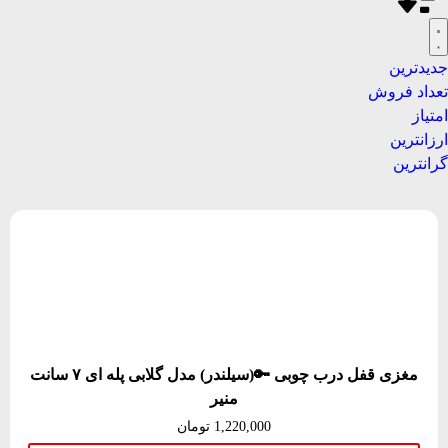
جدیدترین
تعداد فروش
امتیاز
ارزانترین
گرانترین
مغزی قفل درب چوبی 🔑(سیلندر) مدل گلابی پله ای ۷ سانت
منیر
1,220,000
تومان