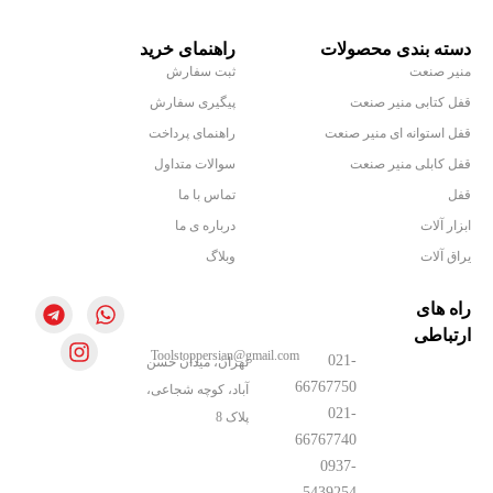
دسته بندی محصولات
راهنمای خرید
منیر صنعت
ثبت سفارش
قفل کتابی منیر صنعت
پیگیری سفارش
قفل استوانه ای منیر صنعت
راهنمای پرداخت
قفل کابلی منیر صنعت
سوالات متداول
قفل
تماس با ما
ابزار آلات
درباره ی ما
یراق آلات
وبلاگ
راه های
ارتباطی
Toolstoppersian@gmail.com
021-
تهران، میدان حسن
66767750
آباد، کوچه شجاعی،
021-
پلاک 8
66767740
0937-
5439254