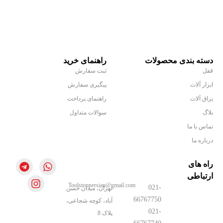
دسته بندی محصولات
راهنمای خرید
قفل
ثبت سفارش
ابزار آلات
پیگیری سفارش
یراق آلات
راهنمای پرداخت
بلاگ
سوالات متداول
تماس با ما
درباره ما
راه های
ارتباطی
Toolstoppersian@gmail.com
021-
تهران، میدان حسن
66767750
آباد، کوچه شجاعی،
021-
پلاک 8