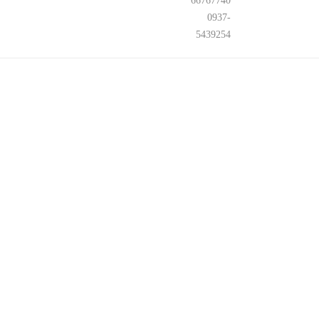
66767740
0937-
5439254