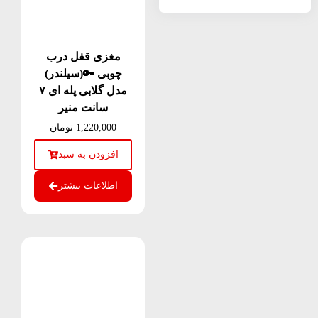
مغزی قفل درب
چوبی 🔑(سیلندر)
مدل گلابی پله ای ۷
سانت منیر
1,220,000
تومان
افزودن به سبد
اطلاعات بیشتر