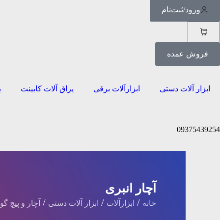
ورود/ثبت‌نام
فروش عمده
ابزار آلات دستی
ابزارآلات برقی
یراق آلات کابینت
ی
09375439254
آچار انبری
/
/
/
خانه
ابزارآلات
ابزار آلات دستی
آچار و پیچ گ