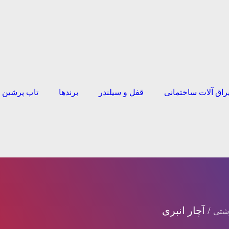
راق آلات ساختمانی
قفل و سیلندر
برندها
تاپ پرشین
/ آچار انبری
وشتی