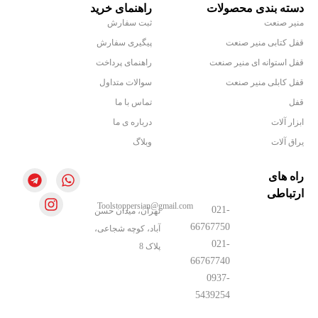
دسته بندی محصولات
راهنمای خرید
منیر صنعت
ثبت سفارش
قفل کتابی منیر صنعت
پیگیری سفارش
قفل استوانه ای منیر صنعت
راهنمای پرداخت
قفل کابلی منیر صنعت
سوالات متداول
قفل
تماس با ما
ابزار آلات
درباره ی ما
یراق آلات
وبلاگ
راه های
ارتباطی
Toolstoppersian@gmail.com
021-
تهران، میدان حسن
66767750
آباد، کوچه شجاعی،
021-
پلاک 8
66767740
0937-
5439254