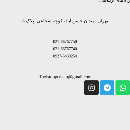
راه های ارتباطی
تهران، میدان حسن آباد، کوچه شجاعی، پلاک 8
021-66767750
021-66767740
0937-5439254
Toolstoppersian@gmail.com