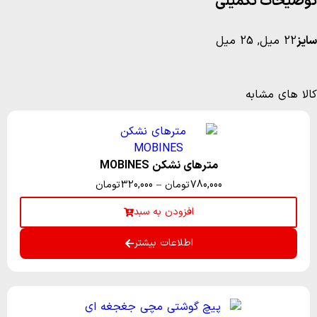
توضیحات تکمیلی
سایز
22 میل, 25 میل
کالا های مشابه
مترهای نشکن MOBINES
780,000
تومان
–
320,000
تومان
افزودن به سبد
اطلاعات بیشتر