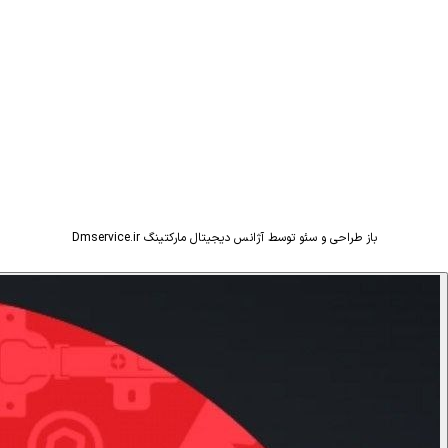
باز طراحی و سئو توسط آژانس دیجیتال مارکتینگ Dmservice.ir