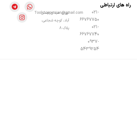
راه های ارتباطی
021-
تهران، میدان حسن
Toolstoppersian@gmail.com
66767750
آباد، کوچه شجاعی،
021-
پلاک 8
66767740
0937-
5439254