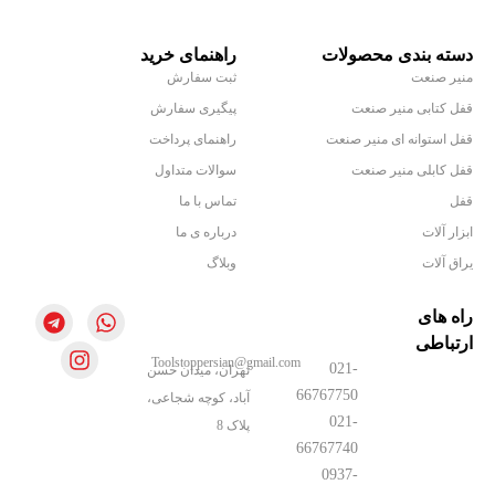
دسته بندی محصولات
راهنمای خرید
منیر صنعت
ثبت سفارش
قفل کتابی منیر صنعت
پیگیری سفارش
قفل استوانه ای منیر صنعت
راهنمای پرداخت
قفل کابلی منیر صنعت
سوالات متداول
قفل
تماس با ما
ابزار آلات
درباره ی ما
یراق آلات
وبلاگ
راه های
ارتباطی
Toolstoppersian@gmail.com
021-
تهران، میدان حسن
66767750
آباد، کوچه شجاعی،
021-
پلاک 8
66767740
0937-